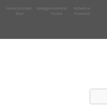
Home
Comodato
Noleggio
Assistenza
Richiedi un
d’uso
Tecnica
Preventivo