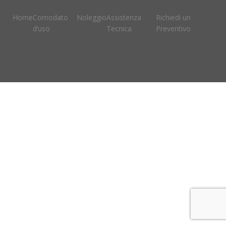
Home
Comodato
Noleggio
Assistenza
Richiedi un
d’uso
Tecnica
Preventivo