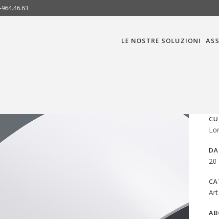
-964.46.63
LE NOSTRE SOLUZIONI
ASS
CU
Lo
DA
20
CA
Art
AB