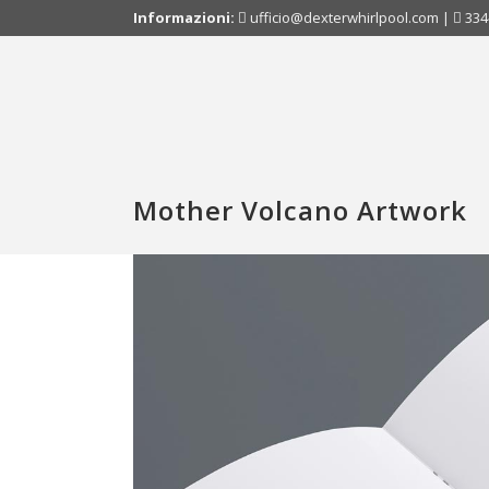
Informazioni:
ufficio@dexterwhirlpool.com
|
334
Mother Volcano Artwork