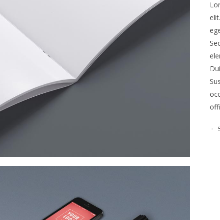
Lor
eli
ege
Se
ele
Dui
Sus
occ
off