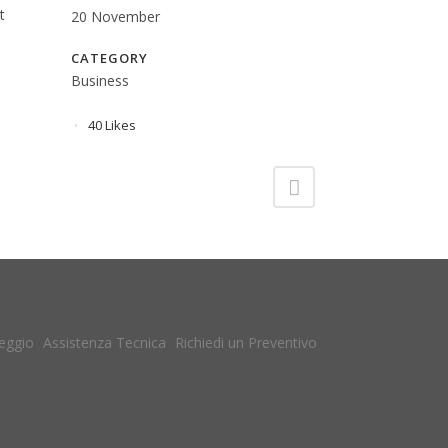
t
20 November
CATEGORY
Business
40
Likes
eggio
Assistenza Tecnica
Richiedi un Preventivo