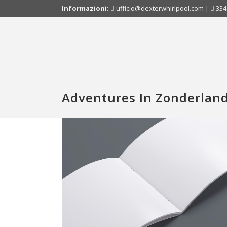
Informazioni:
ufficio@dexterwhirlpool.com
|
334
Adventures In Zonderlan