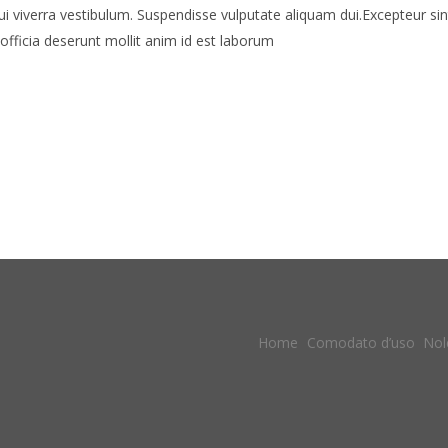
dui viverra vestibulum. Suspendisse vulputate aliquam dui.Excepteur sin
officia deserunt mollit anim id est laborum
Home
Comodato d’uso
Nol